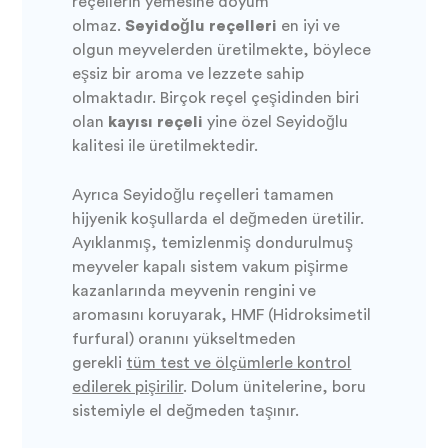
reçellerin yemesine doyum
olmaz.
Seyidoğlu reçelleri
en iyi ve
olgun meyvelerden üretilmekte, böylece
eşsiz bir aroma ve lezzete sahip
olmaktadır. Birçok reçel çeşidinden biri
olan
kayısı reçeli
yine özel Seyidoğlu
kalitesi ile üretilmektedir.
Ayrıca Seyidoğlu reçelleri tamamen
hijyenik koşullarda el değmeden üretilir.
Ayıklanmış, temizlenmiş dondurulmuş
meyveler kapalı sistem vakum pişirme
kazanlarında meyvenin rengini ve
aromasını koruyarak, HMF (Hidroksimetil
furfural) oranını yükseltmeden
gerekli
tüm test ve ölçümlerle kontrol
edilerek pişirilir
. Dolum ünitelerine, boru
sistemiyle el değmeden taşınır.