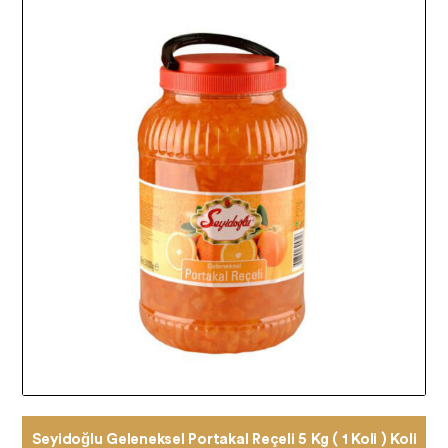
Seyidoğlu Geleneksel Portakal Reçeli 5 Kg ( 1 Koli ) Koli